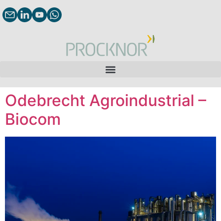
Odebrecht Agroindustrial –
Biocom